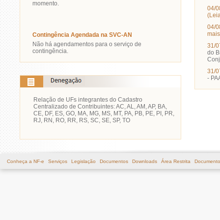
momento.
04/0
(Lei
04/0
mais
Contingência Agendada na SVC-AN
Não há agendamentos para o serviço de
31/0
contingência.
do B
Conj
31/0
- PA
Relação de UFs integrantes do Cadastro
Centralizado de Contribuintes:
AC, AL, AM, AP, BA,
CE, DF, ES, GO, MA, MG, MS, MT, PA, PB, PE, PI, PR,
RJ, RN, RO, RR, RS, SC, SE, SP, TO
Conheça a NF-e
Serviços
Legislação
Documentos
Downloads
Área Restrita
Documento